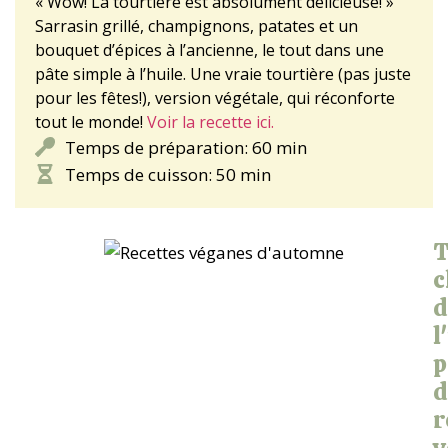
« Wow! La tourtière est absolument délicieuse! »
Sarrasin grillé, champignons, patates et un
bouquet d’épices à l’ancienne, le tout dans une
pâte simple à l’huile. Une vraie tourtière (pas juste
pour les fêtes!), version végétale, qui réconforte
tout le monde!
Voir la recette ici.
Temps de préparation: 60 min
Temps de cuisson: 50 min
c
d
l
p
d
r
v