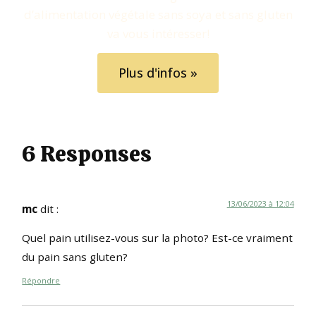
d’alimentation végétale sans soya et sans gluten
va vous intéresser!
Plus d'infos »
6 Responses
13/06/2023 à 12:04
mc
dit :
Quel pain utilisez-vous sur la photo? Est-ce vraiment
du pain sans gluten?
Répondre