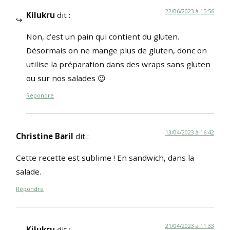
22/06/2023 à 15:56
Kilukru
dit :
Non, c’est un pain qui contient du gluten.
Désormais on ne mange plus de gluten, donc on
utilise la préparation dans des wraps sans gluten
ou sur nos salades 😉
Répondre
13/04/2023 à 16:42
Christine Baril
dit :
Cette recette est sublime ! En sandwich, dans la
salade.
Répondre
21/04/2023 à 11:33
Kilukru
dit :