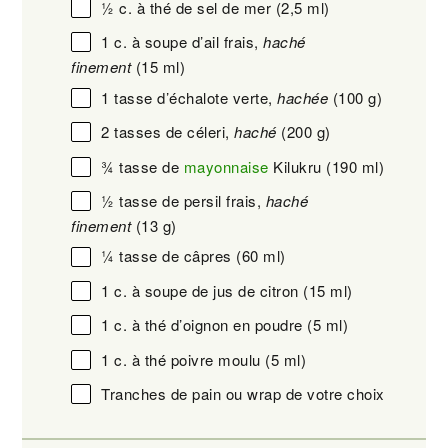
½
c. à thé de sel de mer
(2,
5
ml)
1
c. à soupe d’ail frais,
haché
finement
(
15
ml)
1
tasse d’échalote verte,
hachée
(
100 g
)
2
tasses de céleri,
haché
(
200 g
)
¾
tasse de
mayonnaise
Kilukru
(
190
ml)
½
tasse de persil frais,
haché
finement
(
13 g
)
¼
tasse de câpres
(
60
ml)
1
c. à soupe de jus de citron
(
15
ml)
1
c. à thé d’oignon en poudre
(
5
ml)
1
c. à thé poivre moulu
(
5
ml)
Tranches de pain ou wrap de votre choix