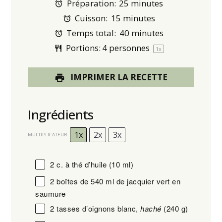
Préparation:
25 minutes
Cuisson:
15 minutes
Temps total:
40 minutes
Portions:
4
personnes
1
x
IMPRIMER LA RECETTE
Ingrédients
1x
2x
3x
MULTIPLICATEUR
2
c. à thé d’huile
(
10
ml)
2
boîtes de 540 ml de jacquier vert en
saumure
2
tasses d’oignons blanc,
haché
(
240 g
)