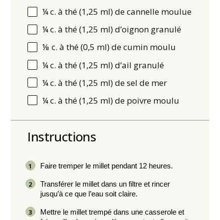
¼
c. à thé (1,
25
ml) de cannelle moulue
¼
c. à thé (1,
25
ml) d’oignon granulé
⅛
c. à thé (0,
5
ml) de cumin moulu
¼
c. à thé (1,
25
ml) d’ail granulé
¼
c. à thé (1,25 ml) de sel de mer
¼
c. à thé (1,
25
ml) de poivre moulu
Instructions
Faire tremper le millet pendant 12 heures.
Transférer le millet dans un filtre et rincer
jusqu’à ce que l’eau soit claire.
Mettre le millet trempé dans une casserole et