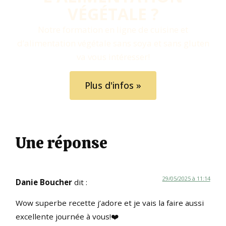
VÉGÉTALE ?​
Notre formation en ligne de cuisine et
d’alimentation végétale sans soya et sans gluten
va vous intéresser!
Plus d'infos »
Une réponse
29/05/2025 à 11:14
Danie Boucher
dit :
Wow superbe recette j’adore et je vais la faire aussi
excellente journée à vous!❤️