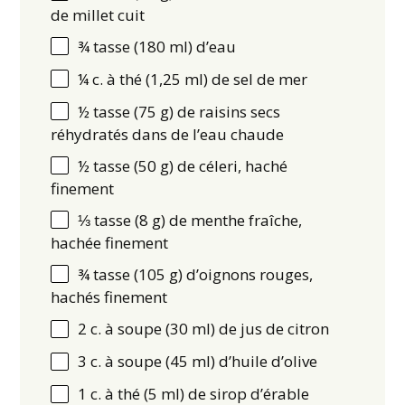
de millet cuit
¾
tasse (180 ml) d’eau
¼
c. à thé (1,
25
ml) de sel de mer
½
tasse (75 g) de raisins secs
réhydratés dans de l’eau chaude
½
tasse (50 g) de céleri, haché
finement
⅓
tasse (8 g) de menthe fraîche,
hachée finement
¾
tasse (105 g) d’oignons rouges,
hachés finement
2
c. à soupe (
30
ml) de jus de citron
3
c. à soupe (
45
ml) d’huile d’olive
1
c. à thé (
5
ml) de sirop d’érable