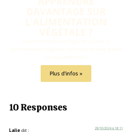
APPRENDRE
DAVANTAGE SUR
L'ALIMENTATION
VÉGÉTALE ?​
Notre formation en ligne de cuisine et
d’alimentation végétale sans soya et sans gluten
va vous intéresser!
Plus d'infos »
10 Responses
28/10/2024 à 18:11
Lalie
dit :