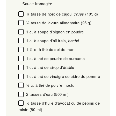
Sauce fromagée
¾
tasse de noix de cajou,
crues
(
105 g
)
⅓
tasse de levure alimentaire (
25 g
)
1
c. à soupe d’oignon en poudre
1
c. à soupe d’ail frais,
haché
1 ½
c. à thé de sel de mer
1
c. à thé de poudre de curcuma
1
c. à thé de sirop d’érable
1
c. à thé de vinaigre de cidre de pomme
½
c. à thé de poivre moulu
2
tasses d’eau (500 ml)
⅓
tasse d’huile d’avocat ou de pépins de
raisin (
80
ml)