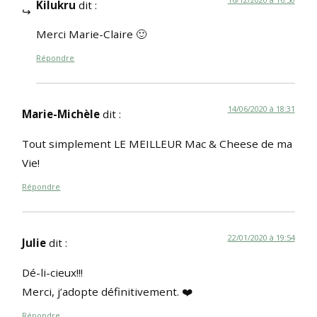
Kilukru
dit :
Merci Marie-Claire 🙂
Répondre
14/06/2020 à 18:31
Marie-Michèle
dit :
Tout simplement LE MEILLEUR Mac & Cheese de ma
Vie!
Répondre
22/01/2020 à 19:54
Julie
dit :
Dé-li-cieux!!!
Merci, j’adopte définitivement. ❤️
Répondre