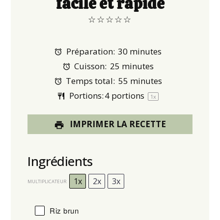
facile et rapide
☆
☆
☆
☆
☆
Préparation:
30 minutes
Cuisson:
25 minutes
Temps total:
55 minutes
Portions:
4
portions
1
x
IMPRIMER LA RECETTE
Ingrédients
1x
2x
3x
MULTIPLICATEUR
Riz brun