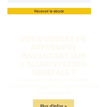
Recevoir le ebook
VOUS VOULEZ EN
APPRENDRE
DAVANTAGE SUR
L'ALIMENTATION
VÉGÉTALE ?​
Notre formation en ligne de cuisine et
d’alimentation végétale sans soya et sans gluten
va vous intéresser!
Plus d'infos »