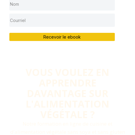
Recevoir le ebook
VOUS VOULEZ EN
APPRENDRE
DAVANTAGE SUR
L'ALIMENTATION
VÉGÉTALE ?​
Notre formation en ligne de cuisine et
d’alimentation végétale sans soya et sans gluten