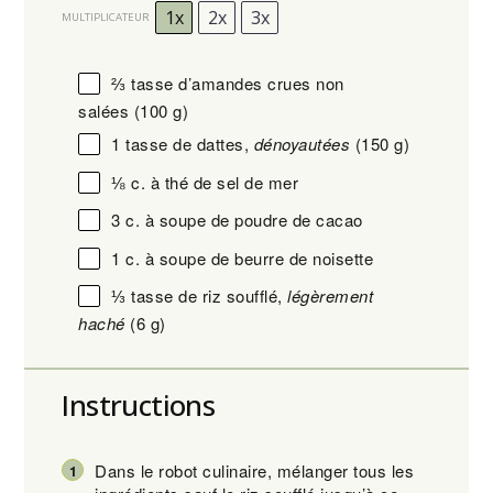
1x
2x
3x
MULTIPLICATEUR
⅔
tasse d’amandes crues non
salées
(
100 g
)
1
tasse de dattes,
dénoyautées
(
150 g
)
⅛
c. à thé de sel de mer
3
c. à soupe de poudre de cacao
1
c. à soupe de beurre de noisette
⅓
tasse de riz soufflé,
légèrement
haché
(
6 g
)
Instructions
Dans le robot culinaire, mélanger tous les