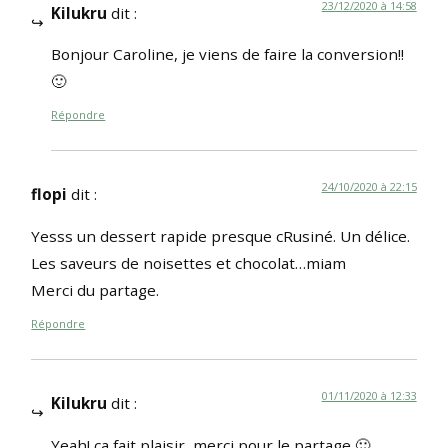
23/12/2020 à 14:58
Kilukru
dit :
Bonjour Caroline, je viens de faire la conversion!!
🙂
Répondre
24/10/2020 à 22:15
flopi
dit :
Yesss un dessert rapide presque cRusiné. Un délice.
Les saveurs de noisettes et chocolat…miam
Merci du partage.
Répondre
01/11/2020 à 12:33
Kilukru
dit :
Yeah! ça fait plaisir, merci pour le partage 🙂