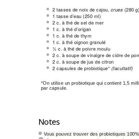
2
tasses de noix de cajou,
crues
(
280 g
1
tasse d’eau (250 ml)
2
c. à thé de sel de mer
1
c. à thé d’origan
1
c. à thé de thym
1
c. à thé oignon granulé
½
c. à thé de poivre moulu
2
c. à soupe de vinaigre de cidre de p
2
c. à soupe de jus de citron
2
capsules de probiotique*
(facultatif)
*On utilise un probiotique qui contient 1,5 mi
par capsule.
Notes
Vous pouvez trouver des probiotiques 100%