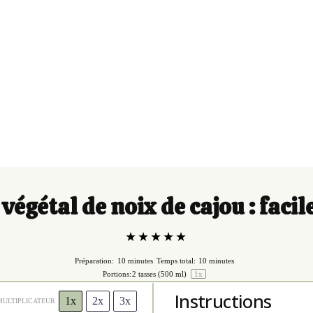
égétal de noix de cajou : facil
★
★
★
★
★
Préparation:
10 minutes
Temps total:
10 minutes
Portions:
2
tasses (500 ml)
1
x
Instructions
1x
2x
3x
MULTIPLICATEUR