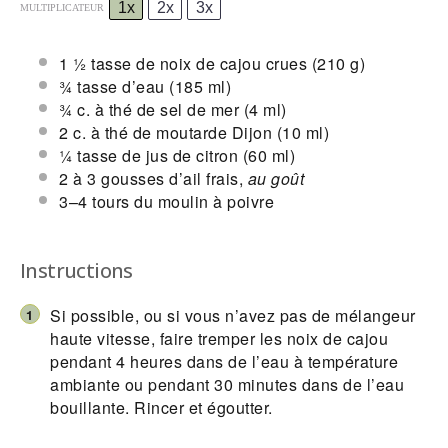
1x
2x
3x
MULTIPLICATEUR
1 ½
tasse de noix de cajou crues
(
210 g
)
¾
tasse d’eau
(
185
ml)
¾
c. à thé de sel de mer
(
4
ml)
2
c. à thé de moutarde Dijon
(
10
ml)
¼
tasse de jus de citron
(
60
ml)
2
à 3 gousses d’ail frais,
au goût
3
–
4
tours du moulin à poivre
Instructions
Si possible, ou si vous n’avez pas de mélangeur
haute vitesse, faire tremper les noix de cajou
pendant 4 heures dans de l’eau à température
ambiante ou pendant 30 minutes dans de l’eau
bouillante. Rincer et égoutter.