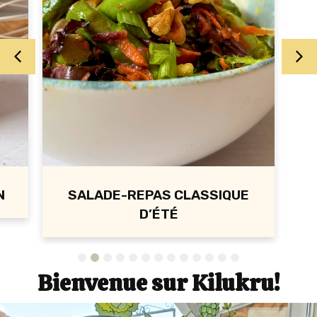
N
SALADE-REPAS CLASSIQUE
D’ÉTÉ
1
2
3
4
5
6
7
8
9
10
11
12
13
Bienvenue sur Kilukru!